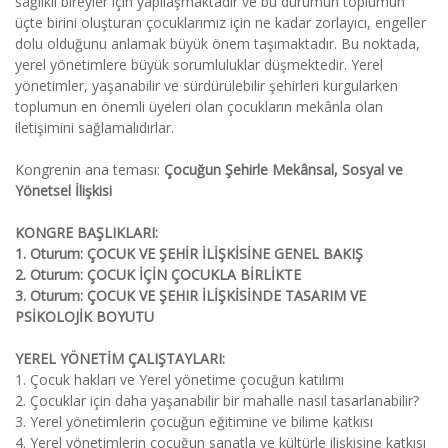
sağlıklı bireyler için yapılaşmaktadır ve bu durumun toplumun
üçte birini oluşturan çocuklarımız için ne kadar zorlayıcı, engeller
dolu olduğunu anlamak büyük önem taşımaktadır. Bu noktada,
yerel yönetimlere büyük sorumluluklar düşmektedir. Yerel
yönetimler, yaşanabilir ve sürdürülebilir şehirleri kurgularken
toplumun en önemli üyeleri olan çocukların mekânla olan
iletişimini sağlamalıdırlar.
Kongrenin ana teması:
Çocuğun Şehirle Mekânsal, Sosyal ve
Yönetsel İlişkisi
KONGRE BAŞLIKLARI:
1. Oturum: ÇOCUK VE ŞEHİR İLİŞKİSİNE GENEL BAKIŞ
2. Oturum: ÇOCUK İÇİN ÇOCUKLA BİRLİKTE
3. Oturum: ÇOCUK VE ŞEHIR İLİŞKİSİNDE TASARIM VE
PSİKOLOJİK BOYUTU
YEREL YÖNETİM ÇALIŞTAYLARI:
1. Çocuk hakları ve Yerel yönetime çocuğun katılımı
2. Çocuklar için daha yaşanabilir bir mahalle nasıl tasarlanabilir?
3. Yerel yönetimlerin çocuğun eğitimine ve bilime katkısı
4. Yerel yönetimlerin çocuğun sanatla ve kültürle ilişkisine katkısı