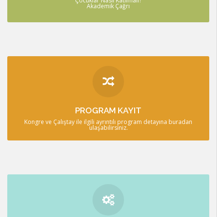
Çocuklar Nasıl Katılmalı?
DETAYLI BİLGİ
Akademik Çağrı
PROGRAM
Program detayına buradan ulaşabilirsiniz.
PROGRAM KAYIT
DETAYLI BİLGİ
Kongre ve Çalıştay ile ilgili ayrıntılı program detayına buradan
ulaşabilirsiniz.
KAYIT OL!