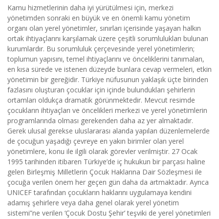
Kamu hizmetlerinin daha iyi yürütülmesi için, merkezi
yönetimden sonraki en büyük ve en önemli kamu yönetim
organı olan yerel yönetimler, sınırları içerisinde yaşayan halkın
ortak ihtiyaçlarını karşılamak üzere çeşitli sorumlulukları bulunan
kurumlardır. Bu sorumluluk çerçevesinde yerel yönetimlerin;
toplumun yapısını, temel ihtiyaçlarını ve önceliklerini tanımaları,
en kısa sürede ve istenen düzeyde bunlara cevap vermeleri, etkin
yönetimin bir gereğidir. Türkiye nüfusunun yaklaşık üçte birinden
fazlasını oluşturan çocuklar için içinde bulundukları şehirlerin
ortamları oldukça dramatik görünmektedir. Mevcut resimde
çocukların ihtiyaçları ve öncelikleri merkezi ve yerel yönetimlerin
programlarında olması gerekenden daha az yer almaktadır.
Gerek ulusal gerekse uluslararası alanda yapılan düzenlemelerde
de çocuğun yaşadığı çevreye en yakın birimler olan yerel
yönetimlere, konu ile ilgili olarak görevler verilmiştir. 27 Ocak
1995 tarihinden itibaren Türkiye’de iç hukukun bir parçası haline
gelen Birleşmiş Milletlerin Çocuk Haklarına Dair Sözleşmesi ile
çocuğa verilen önem her geçen gün daha da artmaktadır. Ayrıca
UNICEF tarafından çocukların haklarını uygulamaya kendini
adamış şehirlere veya daha genel olarak yerel yönetim
sistemi”ne verilen ‘Çocuk Dostu Şehir’ teşviki de yerel yönetimleri