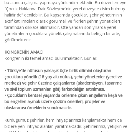
bu alanda çalışma yapmaya yönlendirmektedir. Bu düzenlemeye
“Çocuk Haklarına Dair Sözleşme’nin yerel düzeyde cisim bulmuş
halidir de” denilebilir. Bu kapsamda çocuklar, şehir yönetiminin
aktif katılımcıları olarak görülmeli ve fikirleri şehrin yöneticileri
tarafından dikkate alınmalıdır. Öte yandan son yıllarda yerel
yönetimlerin çocuklara yönelik çalışmalarında belirgin bir artış
görülmektedir.
KONGRENİN AMACI
Kongrenin iki temel amacı bulunmaktadır. Bunlar:
• Türkiye’de nüfusun yaklaşık üçte birlik dilimini oluşturan
çocuklara yönelik (18 yaş altı nüfus), şehri yönetenler (yerel ve
merkezi) ve şehir üzerine çalışanlarca (akademisyen, tasarımcı
ve sivil toplum uzmanları gibi) farkındalığın artırılması,
• Çocukların kentsel yaşamda önlerine çıkan engellerin keşfi ve
bu engelleri aşmak üzere çözüm önerileri, projeler ve
uluslararası örneklerin sunulmasıdır.
Kurduğumuz şehirler, hem ihtiyaçlarımızı karşılamakta hem de
bizlere yeni ihtiyaç alanları yaratmaktadır. Şehirlerimiz, yetişkin ve