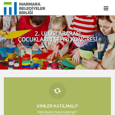
2. ULUSLARARASI
ÇOCUKLARIN ŞEHRİ KONGRESİ
KATILIM
Akademik
Çocuklar Nasıl Katılmalı?
Belediyeler Nasıl Katılmalı?
KİMLER KATILMALI?
Çağrı
Belediyeler Nasıl Katılmalı?