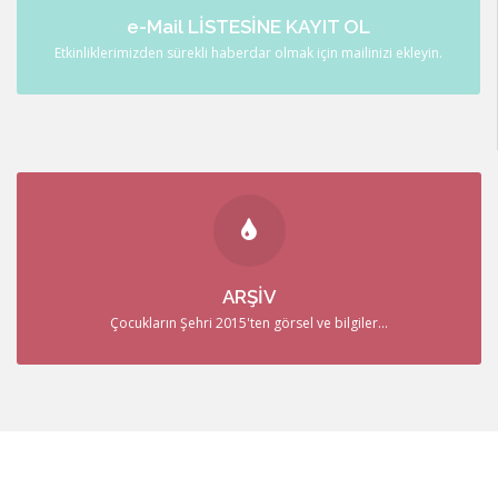
Etkinliklerimizden sürekli haberdar olmak için mailinizi ekleyin.
e-Mail LİSTESİNE KAYIT OL
DETAYLI BİLGİ
Etkinliklerimizden sürekli haberdar olmak için mailinizi ekleyin.
ARŞİV 2015
Çocukların Şehri 2015'ten görsel ve bilgiler...
ARŞİV
DETAYLI BİLGİ
Çocukların Şehri 2015'ten görsel ve bilgiler...