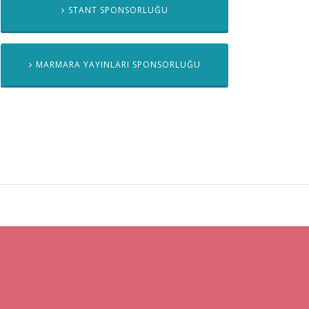
STANT SPONSORLUĞU
MARMARA YAYINLARI SPONSORLUĞU