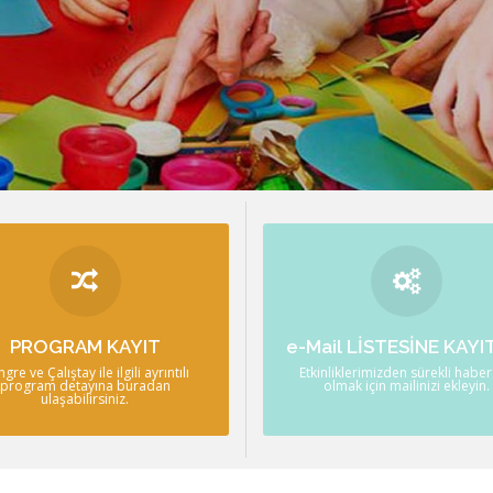
PROGRAM
KAYIT OL!
Program detayına buradan
Etkinliklerimizden sürekli habe
PROGRAM KAYIT
e-Mail LİSTESİNE KAYI
ulaşabilirsiniz.
olmak için mailinizi ekleyin.
gre ve Çalıştay ile ilgili ayrıntılı
Etkinliklerimizden sürekli habe
program detayına buradan
DETAYLI BİLGİ
olmak için mailinizi ekleyin.
DETAYLI BİLGİ
ulaşabilirsiniz.