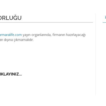
SORLUĞU
maralife.com
yayın organlarında, firmanın hazırlayacağı
ları dışına çıkmamalıdır.
KLAYINIZ...