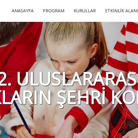
ANASAYFA
PROGRAM
KURULLAR
ETKİNLİK ALANI
2. ULUSLARARAS
LARIN ŞEHRİ KO